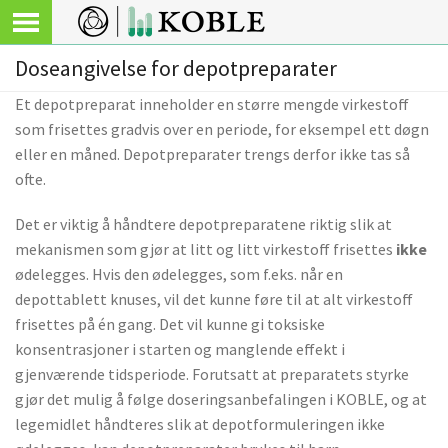
Doseangivelse for depotpreparater
Et depotpreparat inneholder en større mengde virkestoff
som frisettes gradvis over en periode, for eksempel ett døgn
eller en måned. Depotpreparater trengs derfor ikke tas så
ofte.
Det er viktig å håndtere depotpreparatene riktig slik at
mekanismen som gjør at litt og litt virkestoff frisettes
ikke
ødelegges. Hvis den ødelegges, som f.eks. når en
depottablett knuses, vil det kunne føre til at alt virkestoff
frisettes på én gang. Det vil kunne gi toksiske
konsentrasjoner i starten og manglende effekt i
gjenværende tidsperiode. Forutsatt at preparatets styrke
gjør det mulig å følge doseringsanbefalingen i KOBLE, og at
legemidlet håndteres slik at depotformuleringen ikke