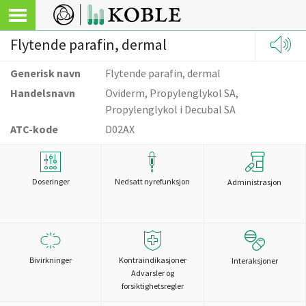
Flytende parafin, dermal
Generisk navn
Flytende parafin, dermal
Handelsnavn
Oviderm, Propylenglykol SA,
Propylenglykol i Decubal SA
ATC-kode
D02AX
Doseringer
Nedsatt nyrefunksjon
Administrasjon
Bivirkninger
Kontraindikasjoner
Interaksjoner
Advarsler og
forsiktighetsregler