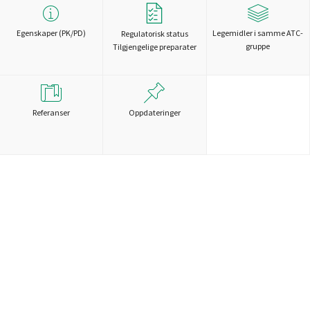
Egenskaper (PK/PD)
Legemidler i samme ATC-
Regulatorisk status
gruppe
Tilgjengelige preparater
Referanser
Oppdateringer