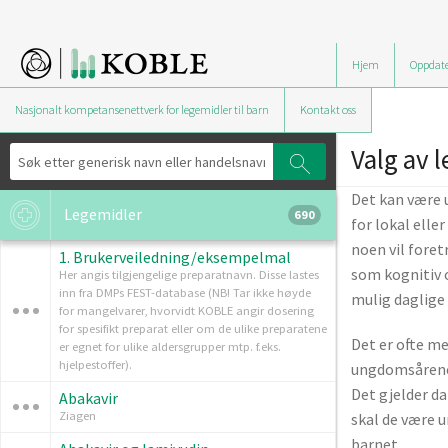
Hjem
Oppdate
Nasjonalt kompetansenettverk for legemidler til barn
Kontakt oss
Valg av 
Det kan være u
Legemidler
690
for lokal ell
noen vil foret
1. Brukerveiledning/eksempelmal
som kognitiv o
Her angis tilgjengelige preparatnavn. Disse lastes
inn fra DMPs FEST-database (NB! Tar ikke høyde
mulig daglige
for mangelvarer, hvorvidt KOBLE angir dosering
for spesifikt preparat eller om de ulike preparatene
Det er ofte m
er egnet for ulike aldersgrupper mtp. f.eks.
hjelpestoffer).
ungdomsårene. 
Det gjelder d
Abakavir
Ziagen
skal de være u
barnet.