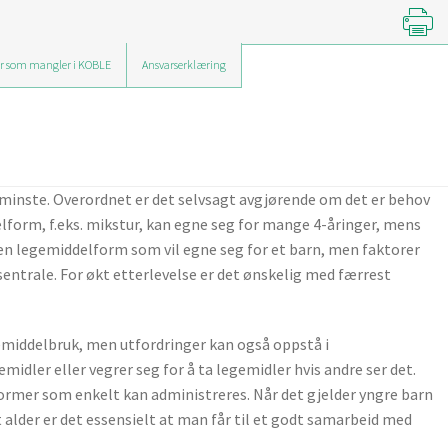
r som mangler i KOBLE
Ansvarserklæring
e minste. Overordnet er det selvsagt avgjørende om det er behov
lform, f.eks. mikstur, kan egne seg for mange 4-åringer, mens
ilken legemiddelform som vil egne seg for et barn, men faktorer
 sentrale. For økt etterlevelse er det ønskelig med færrest
gemiddelbruk, men utfordringer kan også oppstå i
dler eller vegrer seg for å ta legemidler hvis andre ser det.
rmer som enkelt kan administreres. Når det gjelder yngre barn
 alder er det essensielt at man får til et godt samarbeid med