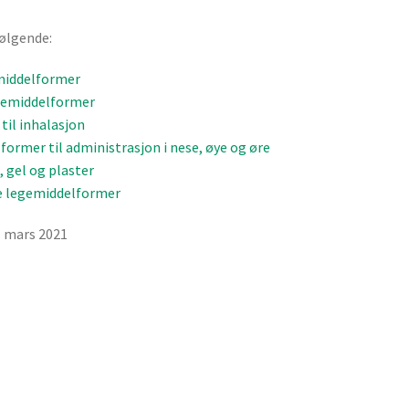
ølgende:
middelformer
gemiddelformer
til inhalasjon
ormer til administrasjon i nese, øye og øre
, gel og plaster
e legemiddelformer
. mars 2021