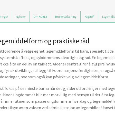
ringer
Nyheter
Om KOBLE
Brukerveiledning
Fagstoff
Legemidle
legemiddelform og praktiske råd
tfordrende å velge egnet legemiddelform til barn, spesielt til d
er systemisk effekt, og sykdommens alvorlighetsgrad. En legemidde
rekke å ta en del av en tablett. Alder er sentralt for å avgjøre hv
g fysisk utvikling, i tillegg til koordinasjons-ferdigheter, er også
 doseringer, noe som også kan påvirke valg av legemiddelform.
est fokus på de minste barna når det gjelder utfordringer med le
Noen ungdommer blir mer motvillig med hensyn til det å ta legemi
a å finne rutiner som passer ungdommens hverdag og legemiddelfo
nder tilsyn av en voksen ved administrasjon av legemidler. Uansett