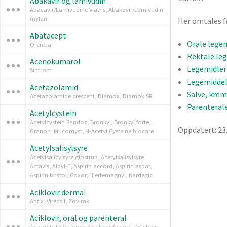
Abakavir og lamivudin
Abacavir/Lamivudine Viatris, Abakavir/Lamivudin
mylan
Her omtales f
Abatacept
Orale lege
Orencia
Rektale le
Acenokumarol
Legemidler 
Sintrom
Legemiddelf
Acetazolamid
Salve, krem
Acetazolamide crescent, Diamox, Diamox SR
Parenteral
Acetylcystein
Acetylcystein Sandoz, Bronkyl, Bronkyl forte,
Oppdatert: 23
Granon, Mucomyst, N-Acetyl Cysteine biocare
Acetylsalisylsyre
Acetylsalicylsyre glostrup, Acetylsalisylsyre
Actavis, Albyl-E, Aspirin accord, Aspirin aspar,
Aspirin bristol, Coxor, Hjertemagnyl, Kardegic
Aciklovir dermal
Antix, Virepsil, Zovirax
Aciklovir, oral og parenteral
Aciclovir 1a pharma, Aciclovir Accord, Aciclovir