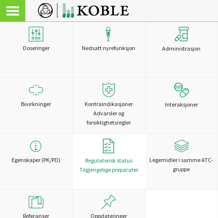
Doseringer
Nedsatt nyrefunksjon
Administrasjon
Bivirkninger
Kontraindikasjoner
Interaksjoner
Advarsler og
forsiktighetsregler
Egenskaper (PK/PD)
Legemidler i samme ATC-
Regulatorisk status
gruppe
Tilgjengelige preparater
Referanser
Oppdateringer