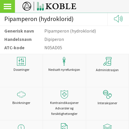
Pipamperon (hydroklorid)
Generisk navn
Pipamperon (hydroklorid)
Handelsnavn
Dipiperon
ATC-kode
N05AD05
Doseringer
Nedsatt nyrefunksjon
Administrasjon
Bivirkninger
Kontraindikasjoner
Interaksjoner
Advarsler og
forsiktighetsregler