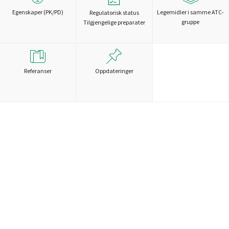
Egenskaper (PK/PD)
Legemidler i samme ATC-
Regulatorisk status
gruppe
Tilgjengelige preparater
Referanser
Oppdateringer