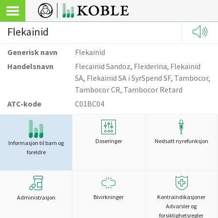
Flekainid
Generisk navn
Flekainid
Handelsnavn
Flecainid Sandoz, Fleiderina, Flekainid
SA, Flekainid SA i SyrSpend SF, Tambocor,
Tambocor CR, Tambocor Retard
ATC-kode
C01BC04
Doseringer
Nedsatt nyrefunksjon
Informasjon til barn og
foreldre
Bivirkninger
Kontraindikasjoner
Administrasjon
Advarsler og
forsiktighetsregler