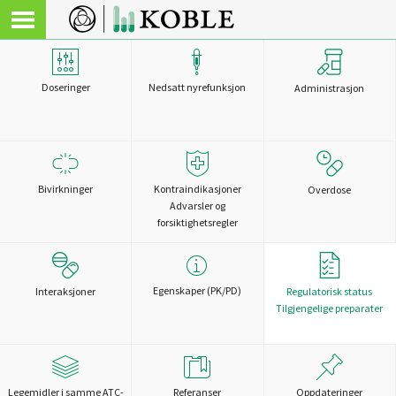
Doseringer
Nedsatt nyrefunksjon
Administrasjon
Bivirkninger
Kontraindikasjoner
Overdose
Advarsler og
forsiktighetsregler
Egenskaper (PK/PD)
Interaksjoner
Regulatorisk status
Tilgjengelige preparater
Legemidler i samme ATC-
Referanser
Oppdateringer