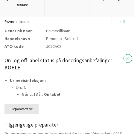
gruppe
Pivmecillinam
Generisk navn
Pivmecillinam
Handelsnavn
Penomax, Selexid
ATC-kode
J01CA08
On- og off label status på doseringsanbefalinger i
KOBLE
Urinveisinfeksjon:
Oralt:
6 år til 18 år:
On label
Preparatomtale
Tilgjengelige preparater
Preparatene er automatisk importert fra Legemiddelverkets FEST-