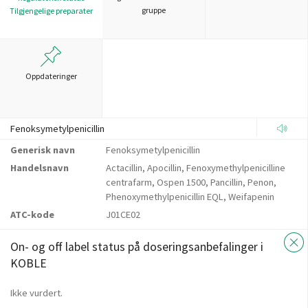
gruppe
Tilgjengelige preparater
Oppdateringer
Fenoksymetylpenicillin
Generisk navn
Fenoksymetylpenicillin
Handelsnavn
Actacillin, Apocillin, Fenoxymethylpenicilline
centrafarm, Ospen 1500, Pancillin, Penon,
Phenoxymethylpenicillin EQL, Weifapenin
ATC-kode
J01CE02
On- og off label status på doseringsanbefalinger i
KOBLE
Ikke vurdert.