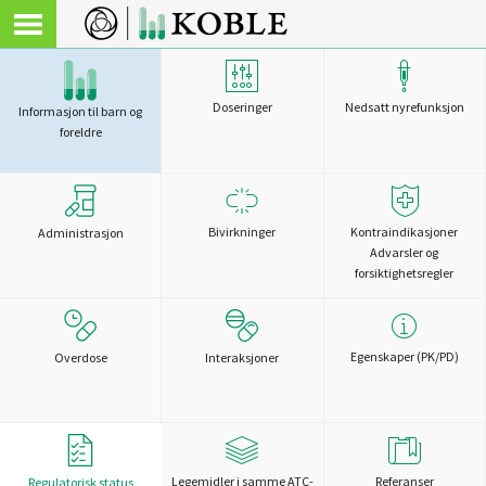
Doseringer
Nedsatt nyrefunksjon
Informasjon til barn og
foreldre
Bivirkninger
Kontraindikasjoner
Administrasjon
Advarsler og
forsiktighetsregler
Egenskaper (PK/PD)
Overdose
Interaksjoner
Legemidler i samme ATC-
Referanser
Regulatorisk status