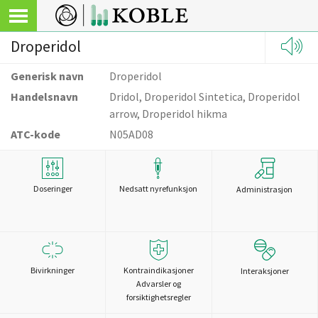
Droperidol
Generisk navn
Droperidol
Handelsnavn
Dridol, Droperidol Sintetica, Droperidol
arrow, Droperidol hikma
ATC-kode
N05AD08
Doseringer
Nedsatt nyrefunksjon
Administrasjon
Bivirkninger
Kontraindikasjoner
Interaksjoner
Advarsler og
forsiktighetsregler