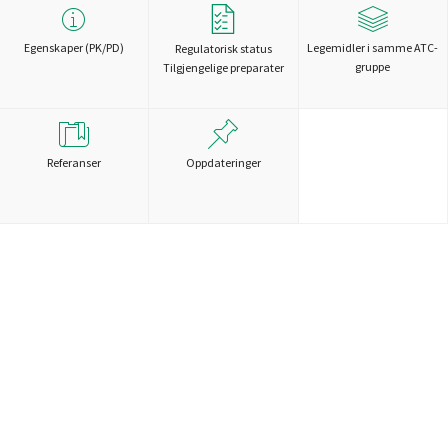
Egenskaper (PK/PD)
Legemidler i samme ATC-
Regulatorisk status
gruppe
Tilgjengelige preparater
Referanser
Oppdateringer