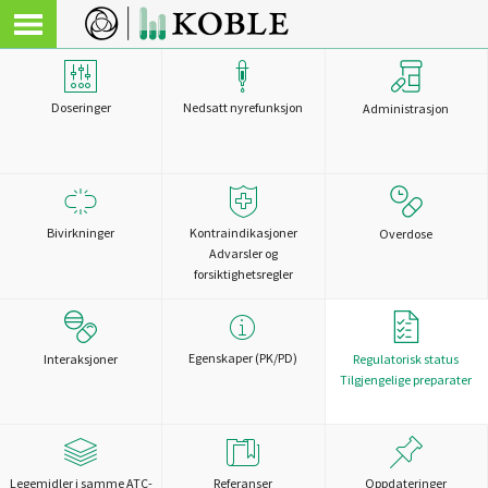
Doseringer
Nedsatt nyrefunksjon
Administrasjon
Bivirkninger
Kontraindikasjoner
Overdose
Advarsler og
forsiktighetsregler
Egenskaper (PK/PD)
Interaksjoner
Regulatorisk status
Tilgjengelige preparater
Legemidler i samme ATC-
Referanser
Oppdateringer