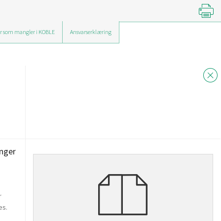
r som mangler i KOBLE
Ansvarserklæring
inger
r
es.