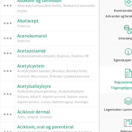
Abakavir og lamivudin
Abacavir/Lamivudine Viatris, Abakavir/Lamivudin
Kontraindik
mylan
Advarsler og forsi
Abatacept
Orencia
Acenokumarol
Interaks
Sintrom
Acetazolamid
Acetazolamide crescent, Diamox, Diamox SR
Egenskaper 
Acetylcystein
Acetylcystein Sandoz, Bronkyl, Bronkyl forte,
Granon, Mucomyst, N-Acetyl Cysteine biocare
Regulatoris
Acetylsalisylsyre
Tilgjengelige 
Acetylsalicylsyre glostrup, Acetylsalisylsyre
Actavis, Albyl-E, Aspirin accord, Aspirin aspar,
Aspirin bristol, Coxor, Hjertemagnyl, Kardegic
Legemidler i sam
Aciklovir dermal
Antix, Virepsil, Zovirax
Aciklovir, oral og parenteral
Referan
Aciclovir 1a pharma, Aciclovir Accord, Aciclovir