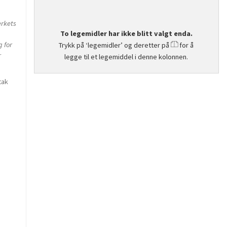
erkets
To legemidler har ikke blitt valgt enda.
g for
Trykk på ‘legemidler’ og deretter på
for å
r
legge til et legemiddel i denne kolonnen.
tak