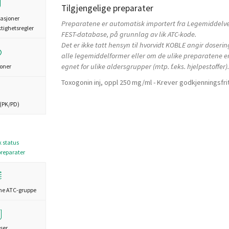
Tilgjengelige preparater
asjoner
Preparatene er automatisk importert fra Legemiddelv
ktighetsregler
FEST-database, på grunnlag av lik ATC-kode.
Det er ikke tatt hensyn til hvorvidt KOBLE angir doserin
alle legemiddelformer eller om de ulike preparatene e
egnet for ulike aldersgrupper (mtp. f.eks. hjelpestoffer).
joner
Toxogonin inj, oppl 250 mg/ml - Krever godkjenningsfri
(PK/PD)
k status
preparater
me ATC-gruppe
ser