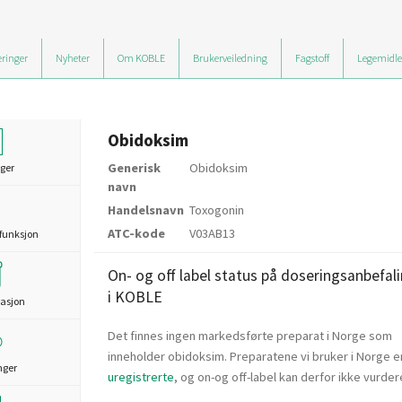
ringer
Nyheter
Om KOBLE
Brukerveiledning
Fagstoff
Legemidle
Obidoksim
Generisk
Obidoksim
ger
navn
Handelsnavn
Toxogonin
ATC-kode
V03AB13
funksjon
On- og off label status på doseringsanbefal
i KOBLE
asjon
Det finnes ingen markedsførte preparat i Norge som
inneholder obidoksim. Preparatene vi bruker i Norge e
nger
uregistrerte
, og on-og off-label kan derfor ikke vurder