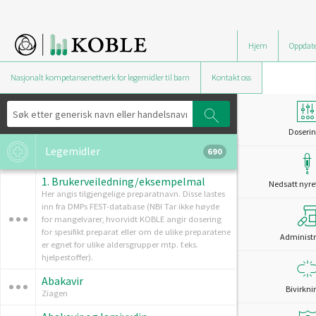
Hjem
Oppdate
Nasjonalt kompetansenettverk for legemidler til barn
Kontakt oss
Doserin
Legemidler
690
1. Brukerveiledning/eksempelmal
Nedsatt nyre
Her angis tilgjengelige preparatnavn. Disse lastes
inn fra DMPs FEST-database (NB! Tar ikke høyde
for mangelvarer, hvorvidt KOBLE angir dosering
for spesifikt preparat eller om de ulike preparatene
Administr
er egnet for ulike aldersgrupper mtp. f.eks.
hjelpestoffer).
Abakavir
Bivirkni
Ziagen