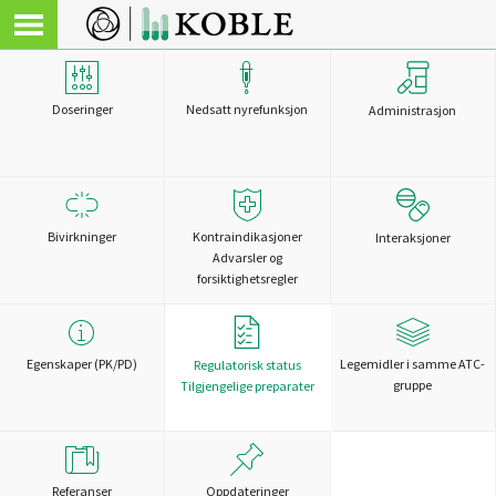
Doseringer
Nedsatt nyrefunksjon
Administrasjon
Bivirkninger
Kontraindikasjoner
Interaksjoner
Advarsler og
forsiktighetsregler
Egenskaper (PK/PD)
Legemidler i samme ATC-
Regulatorisk status
gruppe
Tilgjengelige preparater
Referanser
Oppdateringer