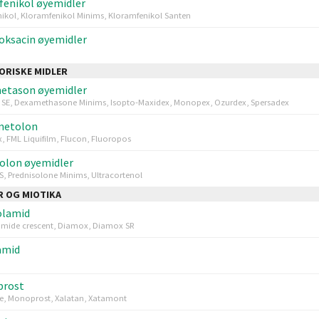
enikol øyemidler
ikol, Kloramfenikol Minims, Kloramfenikol Santen
oksacin øyemidler
ORISKE MIDLER
etason øyemidler
 SE, Dexamethasone Minims, Isopto-Maxidex, Monopex, Ozurdex, Spersadex
metolon
x, FML Liquifilm, Flucon, Fluoropos
olon øyemidler
S, Prednisolone Minims, Ultracortenol
 OG MIOTIKA
olamid
amide crescent, Diamox, Diamox SR
amid
prost
e, Monoprost, Xalatan, Xatamont