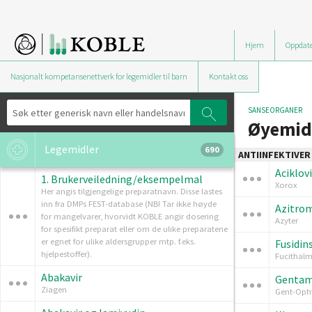
Hjem
Oppdate
Nasjonalt kompetansenettverk for legemidler til barn
Kontakt oss
SANSEORGANER
Øyemid
Legemidler
690
ANTIINFEKTIVER
Aciklov
1. Brukerveiledning/eksempelmal
Xorox
Her angis tilgjengelige preparatnavn. Disse lastes
inn fra DMPs FEST-database (NB! Tar ikke høyde
Azitrom
for mangelvarer, hvorvidt KOBLE angir dosering
Azyter
for spesifikt preparat eller om de ulike preparatene
er egnet for ulike aldersgrupper mtp. f.eks.
Fusidin
hjelpestoffer).
Fucithalm
Abakavir
Gentam
Ziagen
Gent-Opht