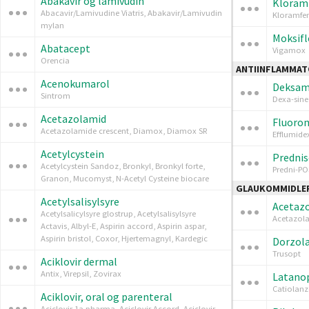
Abakavir og lamivudin
Kloramf
Abacavir/Lamivudine Viatris, Abakavir/Lamivudin
Kloramfen
mylan
Moksifl
Abatacept
Vigamox
Orencia
ANTIINFLAMMAT
Acenokumarol
Deksam
Sintrom
Dexa-sine
Acetazolamid
Fluoro
Acetazolamide crescent, Diamox, Diamox SR
Efflumide
Acetylcystein
Prednis
Acetylcystein Sandoz, Bronkyl, Bronkyl forte,
Predni-PO
Granon, Mucomyst, N-Acetyl Cysteine biocare
GLAUKOMMIDLER
Acetylsalisylsyre
Acetaz
Acetylsalicylsyre glostrup, Acetylsalisylsyre
Acetazol
Actavis, Albyl-E, Aspirin accord, Aspirin aspar,
Aspirin bristol, Coxor, Hjertemagnyl, Kardegic
Dorzol
Trusopt
Aciklovir dermal
Antix, Virepsil, Zovirax
Latano
Catiolanz
Aciklovir, oral og parenteral
Aciclovir 1a pharma, Aciclovir Accord, Aciclovir