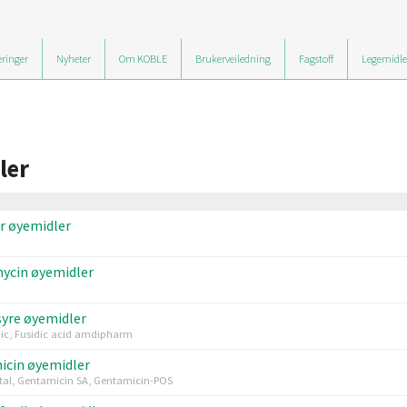
ringer
Nyheter
Om KOBLE
Brukerveiledning
Fagstoff
Legemidle
ler
ir øyemidler
ycin øyemidler
syre øyemidler
ic, Fusidic acid amdipharm
icin øyemidler
al, Gentamicin SA, Gentamicin-POS