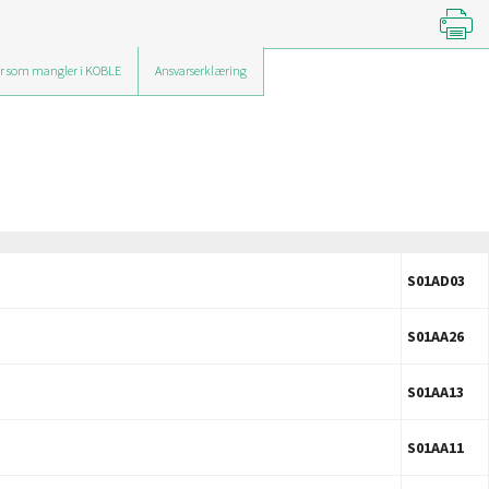
r som mangler i KOBLE
Ansvarserklæring
S01AD03
S01AA26
S01AA13
S01AA11