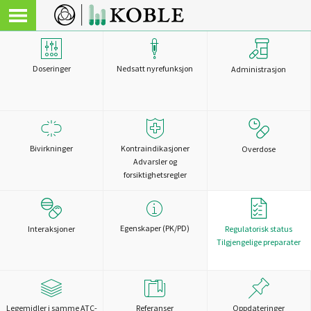
Doseringer
Nedsatt nyrefunksjon
Administrasjon
Bivirkninger
Kontraindikasjoner
Overdose
Advarsler og
forsiktighetsregler
Egenskaper (PK/PD)
Interaksjoner
Regulatorisk status
Tilgjengelige preparater
Legemidler i samme ATC-
Referanser
Oppdateringer