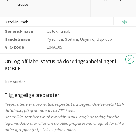
gruppe
Ustekinumab
Generisk navn
Ustekinumab
Handelsnavn
Pyzchiva, Stelara, Usymro, Uzpruvo
ATC-kode
L04AC05
On- og off label status på doseringsanbefalinger i
KOBLE
Ikke vurdert.
Tilgjengelige preparater
Preparatene er automatisk importert fra Legemiddelverkets FEST-
database, på grunnlag av lik ATC-kode.
Det er ikke tatt hensyn til hvorvidt KOBLE angir dosering for alle
legemiddelformer eller om de ulike preparatene er egnet for ulike
aldersgrupper (mtp. f.eks. hjelpestoffer).